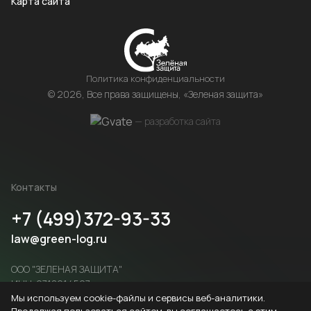
Карта сайта
Политика конфиденциальности
© 2026, Все права защищены, «Зеленая защита»
— разработка сайта
Контакты
+7 (499)372-93-33
law@green-log.ru
ООО "ЗЕЛЕНАЯ ЗАЩИТА"
ИНН: 9718214527
ОГРН: 1227700909996
Мы используем cookie-файлы и сервисы веб-аналитики.